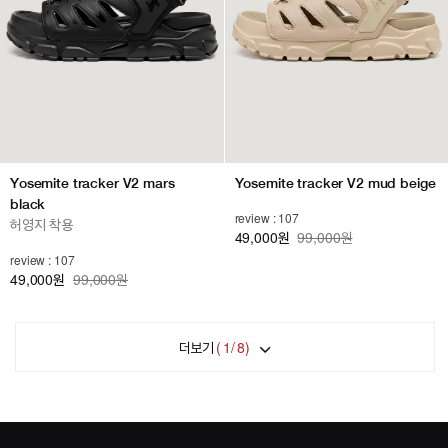
Yosemite tracker V2 mars
Yosemite tracker V2 mud beige
black
review : 107
허영지 착용
49,000
99,000원
원
review : 107
49,000
99,000원
원
더보기
(
1
/
8
)