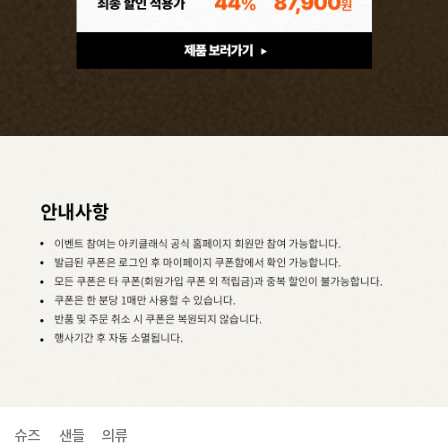
슈즈
샌들
의류