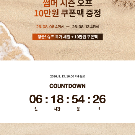
06
:
18
:
54
:
24
일
시간
분
초