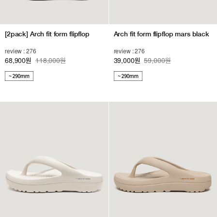
[2pack] Arch fit form flipflop
Arch fit form flipflop mars black
review : 276
review : 276
68,900
118,000원
39,000
59,000원
원
원