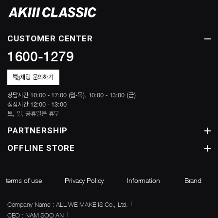
CUSTOMER CENTER
1600-1279
채팅 문의하기
상담시간 10:00 - 17:00 (월-목), 10:00 - 13:00 (금)
점심시간 12:00 - 13:00
토, 일, 공휴일은 휴무
PARTNERSHIP
OFFLINE STORE
terms of use
Privacy Policy
Information
Brand
Company Name : ALL WE MAKE IS Co., Ltd.
CEO : NAM SOO AN