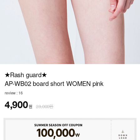
★Rash guard★
AP-WB02 board short WOMEN pink
review : 16
4,900
원
23,000원