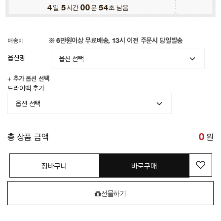
4
일
5
시간
00
분
51
초 남음
배송비
※ 6만원이상 무료배송, 13시 이전 주문시 당일발송
옵션명
+ 추가 옵션 선택
드라이백 추가
총 상품 금액
0
원
장바구니
바로구매
선물하기