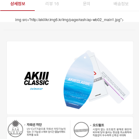
상세정보
리뷰 16
문의
배송정보
img src="http://akiiikr.img6.kr/img/page/rash/ap-wb02_main1.jpg">