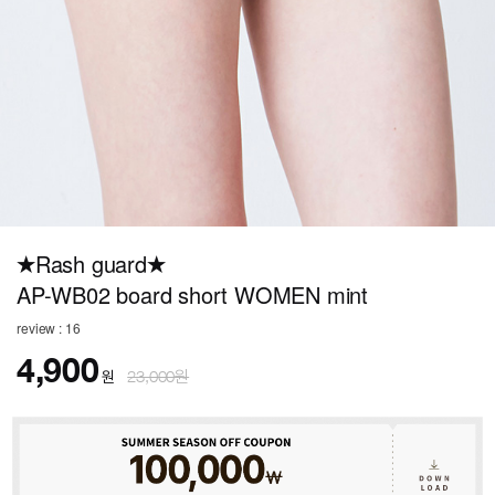
★Rash guard★
AP-WB02 board short WOMEN mint
review : 16
4,900
원
23,000원