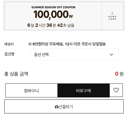
6
일
2
시간
36
분
40
초 남음
배송비
※ 6만원이상 무료배송, 13시 이전 주문시 당일발송
옵션명
총 상품 금액
0
원
장바구니
바로구매
선물하기