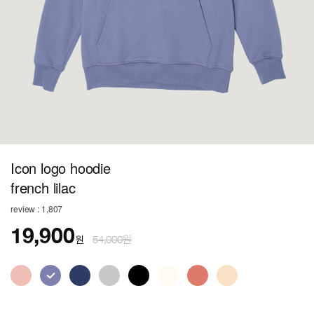
Icon logo hoodie
french lilac
review : 1,807
19,900
원
54,000원