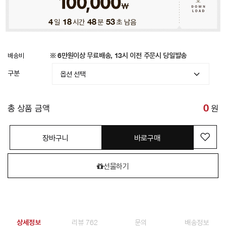
4
일
18
시간
48
분
50
초 남음
배송비
※ 6만원이상 무료배송, 13시 이전 주문시 당일발송
구분
총 상품 금액
0
원
장바구니
바로구매
선물하기
상세정보
리뷰 762
문의
배송정보