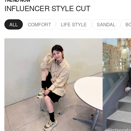
TREND NOW
INFLUENCER STYLE CUT
ALL
COMFORT
LIFE STYLE
SANDAL
B
@yuu_nii_
@imhappyb