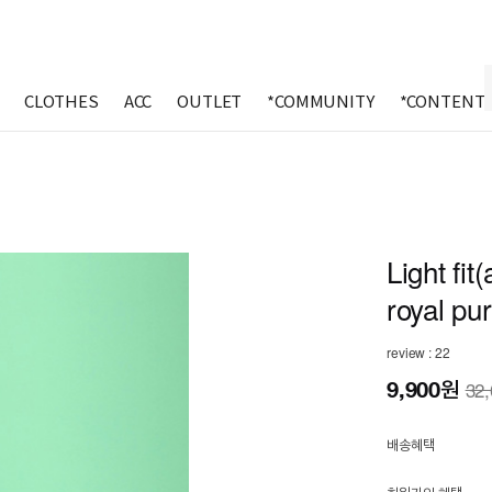
CLOTHES
ACC
OUTLET
*COMMUNITY
*CONTENT
Light fit
royal pu
review : 22
9,900
원
32
배송혜택