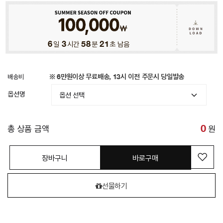
6
일
3
시간
58
분
19
초 남음
배송비
※ 6만원이상 무료배송, 13시 이전 주문시 당일발송
옵션명
총 상품 금액
0
원
장바구니
바로구매
선물하기