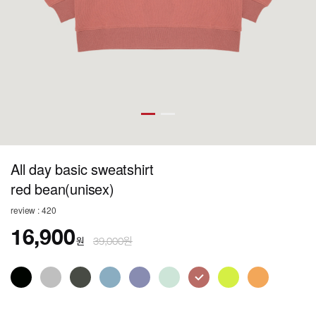
All day basic sweatshirt
red bean(unisex)
review : 420
16,900
원
39,000원