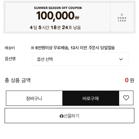
4
일
5
시간
18
분
21
초 남음
배송비
※ 6만원이상 무료배송, 13시 이전 주문시 당일발송
옵션명
총 상품 금액
0
원
장바구니
바로구매
선물하기