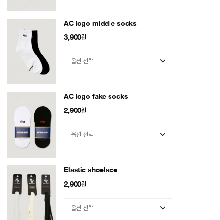
AC logo middle socks
3,900
원
AC logo fake socks
2,900
원
Elastic shoelace
2,900
원