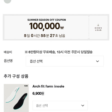
5
일
0
시간
55
분
24
초 남음
배송비
※ 6만원이상 무료배송, 13시 이전 주문시 당일발송
옵션명
추가 구성 상품
Arch fit form insole
6,900
원