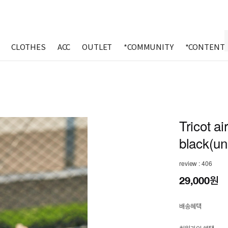
CLOTHES
ACC
OUTLET
*COMMUNITY
*CONTENT
Tricot ai
black(un
review : 406
29,000원
배송혜택