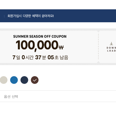
회원가입시 다양한 혜택이 쏟아져요!
일
시간
분
초 남음
7
0
37
03