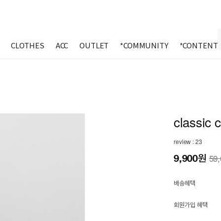
CLOTHES
ACC
OUTLET
*COMMUNITY
*CONTENT
classic 
review : 23
9,900
원
59
배송혜택
회원가입 혜택