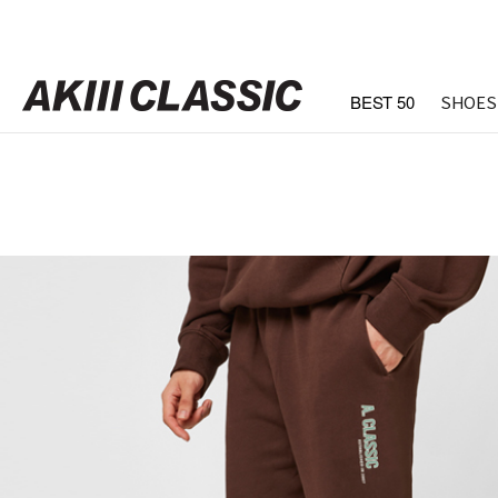
BEST 50
SHOES