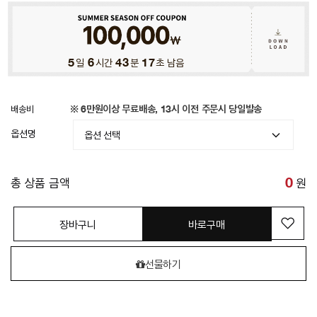
5
일
6
시간
43
분
14
초 남음
배송비
※ 6만원이상 무료배송, 13시 이전 주문시 당일발송
옵션명
총 상품 금액
0
원
장바구니
바로구매
선물하기