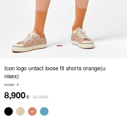
Icon logo untact loose fit shorts orange(u
nisex)
review : 4
8,900
원
39,000원