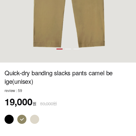
Quick-dry banding slacks pants camel be
ige(unisex)
review : 59
19,000
원
59,000원