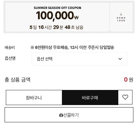
5
일
16
시간
29
분
44
초 남음
배송비
※ 6만원이상 무료배송, 13시 이전 주문시 당일발송
옵션명
총 상품 금액
0
원
장바구니
바로구매
선물하기