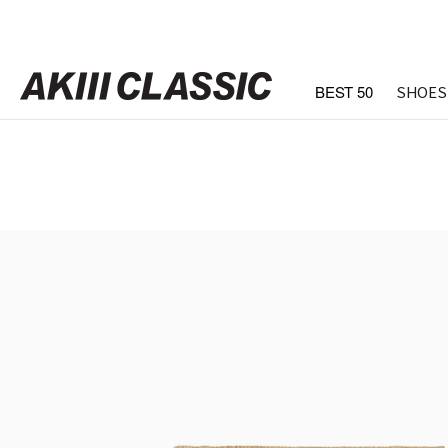
BEST 50
SHOES