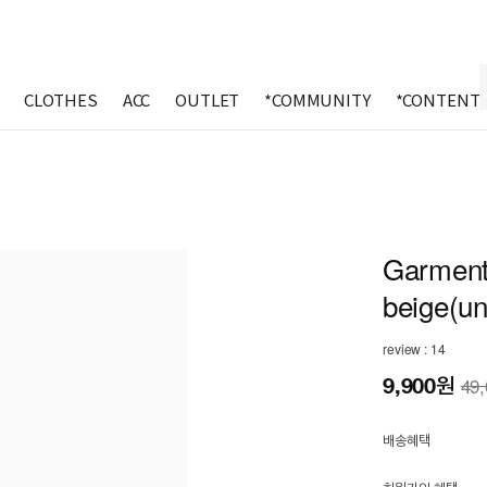
CLOTHES
ACC
OUTLET
*COMMUNITY
*CONTENT
Garment 
beige(un
review : 14
9,900
원
49
배송혜택