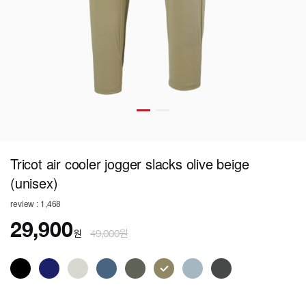
Tricot air cooler jogger slacks olive beige
(unisex)
review : 1,468
29,900
원
49,000원