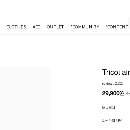
CLOTHES
ACC
OUTLET
*COMMUNITY
*CONTENT
Tricot ai
review : 2,226
29,900
원
4
배송혜택
회원가입 혜택