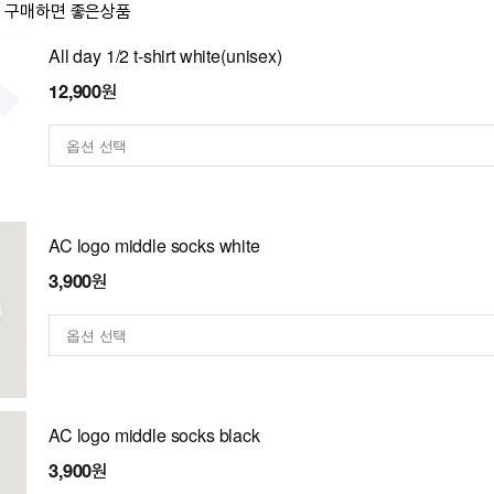
이 구매하면 좋은상품
All day 1/2 t-shirt white(unisex)
12,900원
AC logo middle socks white
3,900원
AC logo middle socks black
3,900원