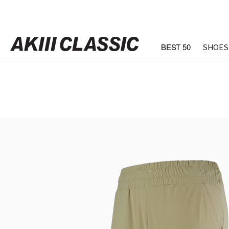
BEST 50
SHOES