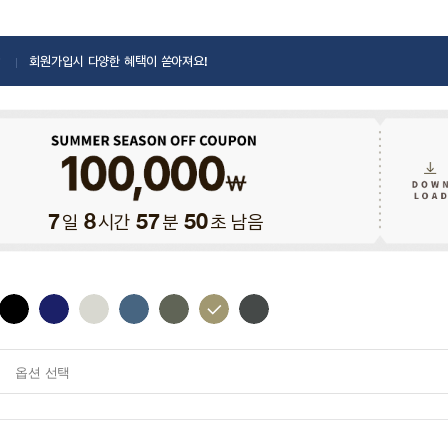
회원가입시 다양한 혜택이 쏟아져요!
일
시간
분
초 남음
7
8
57
48