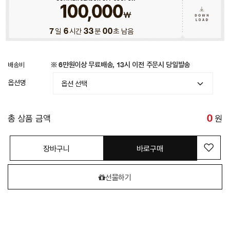
7
일
6
시간
32
분
59
초 남음
배송비
※ 6만원이상 무료배송, 13시 이전 주문시 당일발송
옵션명
총 상품 금액
0
원
장바구니
바로구매
선물하기