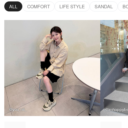
ALL
COMFORT
LIFE STYLE
SANDAL
B
@yuu_nii_
@imhappyb