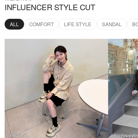
INFLUENCER STYLE CUT
ALL
COMFORT
LIFE STYLE
SANDAL
B
@yuu_nii_
@imhappyb