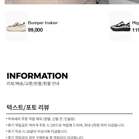
Bumper trainer
Hig
99,000
11