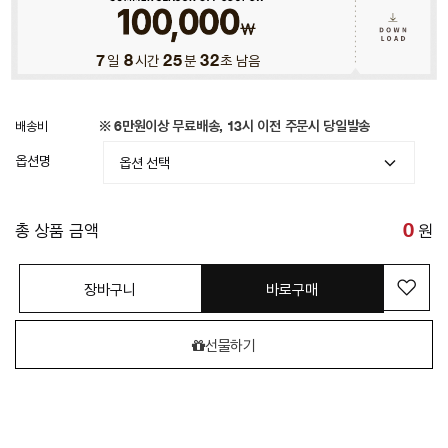
7
일
8
시간
25
분
31
초 남음
배송비
※ 6만원이상 무료배송, 13시 이전 주문시 당일발송
옵션명
총 상품 금액
0
원
장바구니
바로구매
선물하기