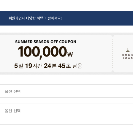
회원가입시 다양한 혜택이 쏟아져요!
일
시간
분
초 남음
5
19
24
43