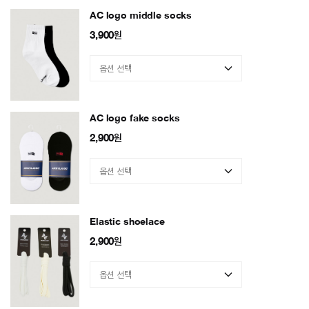
AC logo middle socks
3,900
원
AC logo fake socks
2,900
원
Elastic shoelace
2,900
원