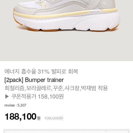
에너지 흡수율 31% 발피로 회복
[2pack] Bumper trainer
희철리즘,보라끌레르,꾸준,샤크창,박재범 착용
▶ 쿠폰적용가 158,100원
review : 5,307
188,100
원
198,000원