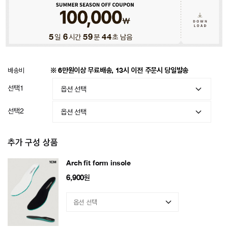
5
일
6
시간
59
분
42
초 남음
배송비
※ 6만원이상 무료배송, 13시 이전 주문시 당일발송
선택1
선택2
추가 구성 상품
Arch fit form insole
6,900
원