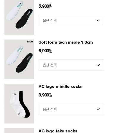
5,900
원
Soft form tech insole 1.8cm
6,900
원
AC logo middle socks
3,900
원
AC logo fake socks