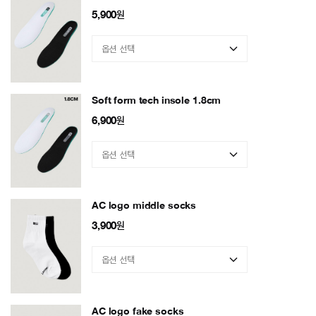
5,900
원
Soft form tech insole 1.8cm
6,900
원
AC logo middle socks
3,900
원
AC logo fake socks