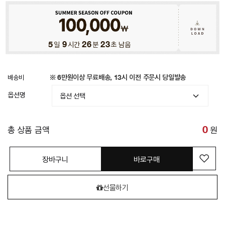
5
일
9
시간
26
분
21
초 남음
배송비
※ 6만원이상 무료배송, 13시 이전 주문시 당일발송
옵션명
총 상품 금액
0
원
장바구니
바로구매
선물하기