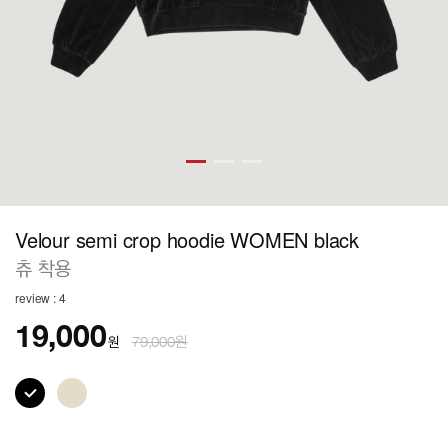
Velour semi crop hoodie WOMEN black
츄 착용
review : 4
19,000
원
79,000원