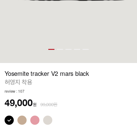
Yosemite tracker V2 mars black
허영지 착용
review : 107
49,000
원
99,000원