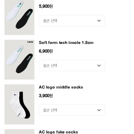
5,900
원
Soft form tech insole 1.8cm
6,900
원
AC logo middle socks
3,900
원
AC logo fake socks