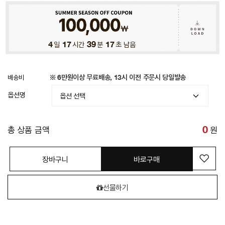
4
일
17
시간
39
분
14
초 남음
배송비
※ 6만원이상 무료배송, 13시 이전 주문시 당일발송
옵션명
총 상품 금액
0
원
장바구니
바로구매
선물하기