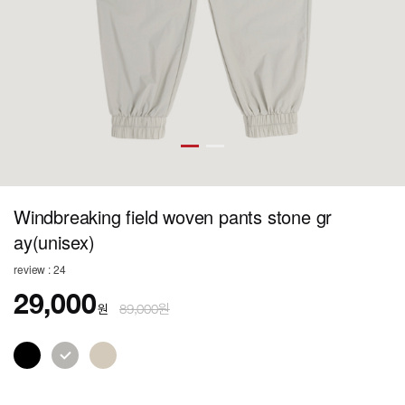
Windbreaking field woven pants stone gr
ay(unisex)
review : 24
29,000
원
89,000원