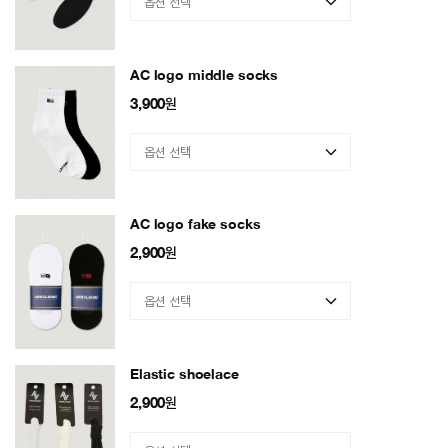
AC logo middle socks
3,900
원
AC logo fake socks
2,900
원
Elastic shoelace
2,900
원