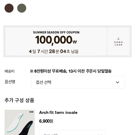
4
일
7
시간
28
분
01
초 남음
배송비
※ 6만원이상 무료배송, 13시 이전 주문시 당일발송
옵션명
추가 구성 상품
Arch fit form insole
6,900
원