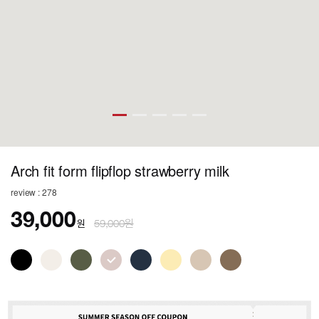
Arch fit form flipflop strawberry milk
review : 278
39,000
원
59,000원