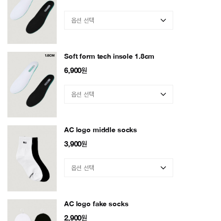
Soft form tech insole 1.8cm
6,900
원
AC logo middle socks
3,900
원
AC logo fake socks
2,900
원