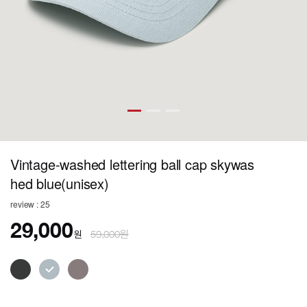
Vintage-washed lettering ball cap skywas
hed blue(unisex)
review : 25
29,000
원
59,000원