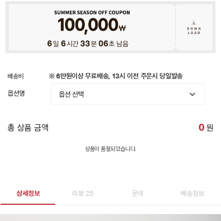
6
일
6
시간
33
분
04
초 남음
배송비
※ 6만원이상 무료배송, 13시 이전 주문시 당일발송
옵션명
총 상품 금액
0
원
상품이 품절되었습니다.
상세정보
리뷰 25
문의
배송정보