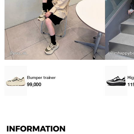
@yuu_nii_
@imhappyb
Bumper trainer
Hig
99,000
11