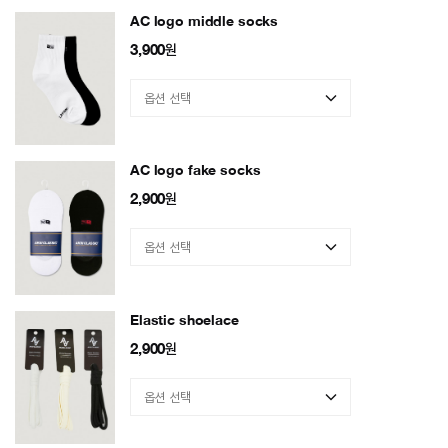
AC logo middle socks
3,900
원
AC logo fake socks
2,900
원
Elastic shoelace
2,900
원