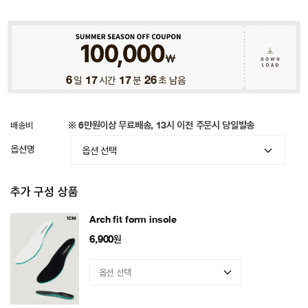
6
일
17
시간
17
분
24
초 남음
배송비
※ 6만원이상 무료배송, 13시 이전 주문시 당일발송
옵션명
추가 구성 상품
Arch fit form insole
6,900
원