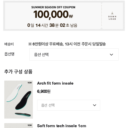
0
일
14
시간
37
분
58
초 남음
배송비
※ 6만원이상 무료배송, 13시 이전 주문시 당일발송
옵션명
추가 구성 상품
Arch fit form insole
6,900
원
Soft form tech insole 1cm