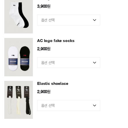
3,900
원
AC logo fake socks
2,900
원
Elastic shoelace
2,900
원