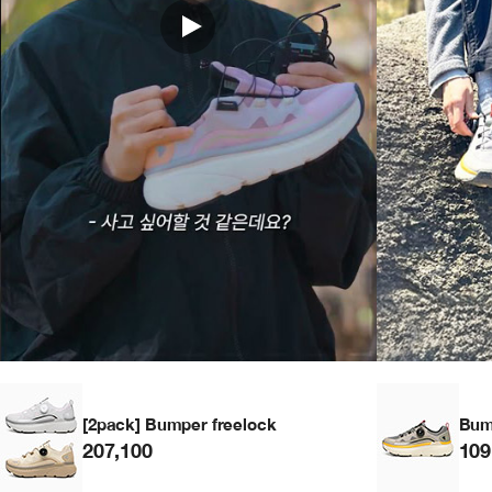
[2pack] Bumper freelock
Bum
207,100
109