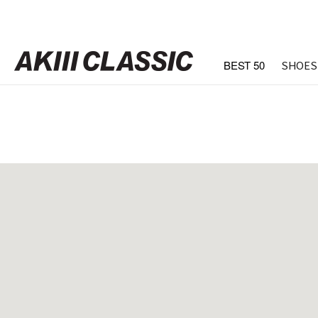
BEST 50
SHOES