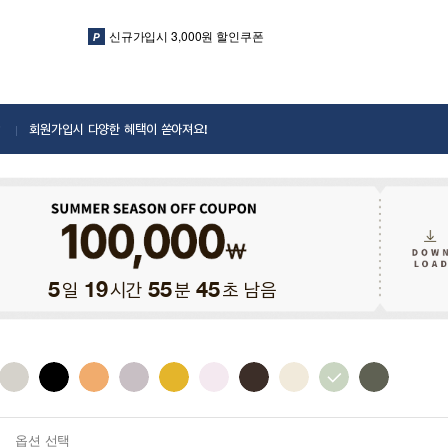
신규가입시 3,000원 할인쿠폰
회원가입시 다양한 혜택이 쏟아져요!
일
시간
분
초 남음
5
19
55
43