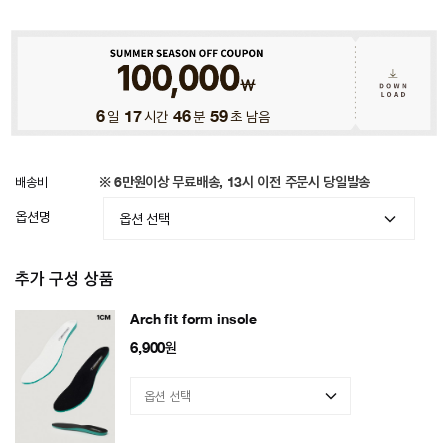
6
일
17
시간
46
분
56
초 남음
배송비
※ 6만원이상 무료배송, 13시 이전 주문시 당일발송
옵션명
추가 구성 상품
Arch fit form insole
6,900
원