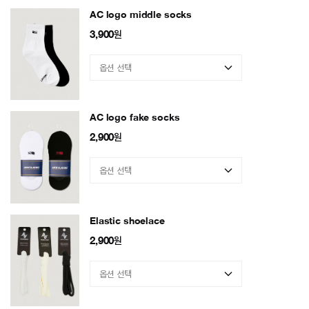
AC logo middle socks
3,900
원
AC logo fake socks
2,900
원
Elastic shoelace
2,900
원