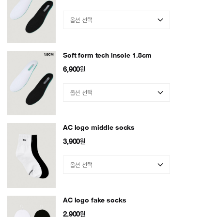
Soft form tech insole 1.8cm
6,900
원
AC logo middle socks
3,900
원
AC logo fake socks
2,900
원