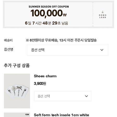
6
일
7
시간
48
분
26
초 남음
배송비
※ 6만원이상 무료배송, 13시 이전 주문시 당일발송
옵션명
추가 구성 상품
Shoes charm
3,900
원
Soft form tech insole 1cm white