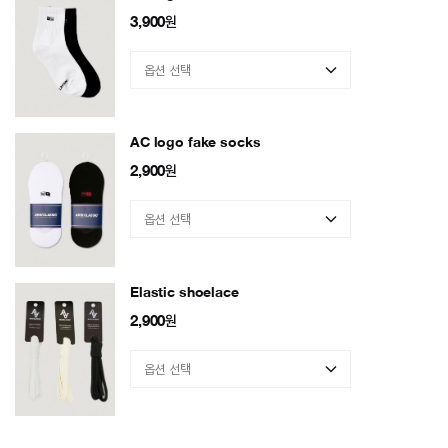
3,900
원
AC logo fake socks
2,900
원
Elastic shoelace
2,900
원