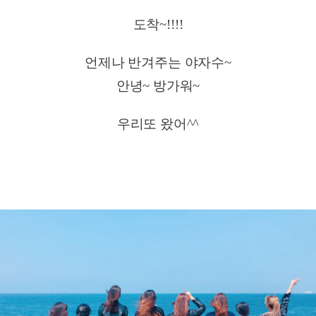
도착~!!!!
언제나 반겨주는 야자수~
안녕~ 방가워~
우리또 왔어^^