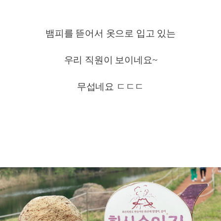
뱀피를 뜯어서 옷으로 입고 있는
우리 직원이 보이네요~
무섭네요 ㄷㄷㄷ