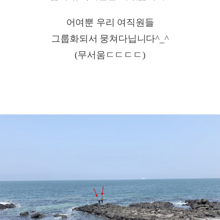
어여뿐 우리 여직원들
그룹화되서 뭉쳐다닙니다^_^
(무서움ㄷㄷㄷㄷ)