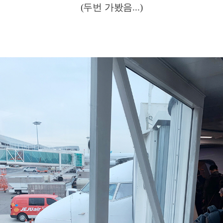
(두번 가봤음...)