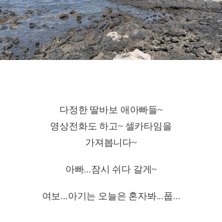
다정한 딸바보 애아빠들~
영상전화도 하고~ 셀카타임을
가져봅니다~
아빠...잠시 쉬다 갈게~
여보...아기는 오늘은 혼자봐...풉...