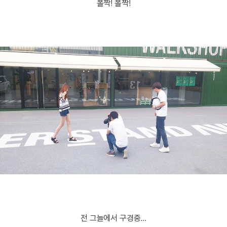
폴짝! 폴짝!
전 그늘에서 구경중...