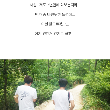
사실...저도 7년만에 와보는지라...
먼가 좀 바뀐듯한 느낌에...
이젠 잘모르겠고...
여기 였던거 같기도 하고....