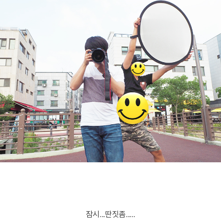
잠시...딴짓좀.....