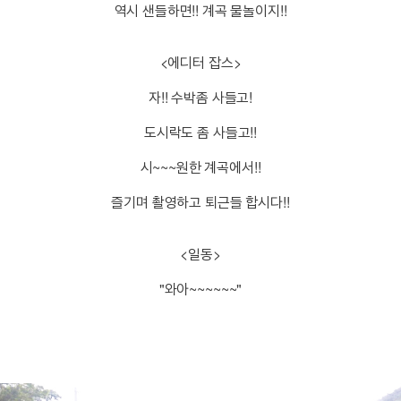
역시 샌들하면!! 계곡 물놀이지!!
<에디터 잡스>
자!! 수박좀 사들고!
도시락도 좀 사들고!!
시~~~원한 계곡에서!!
즐기며 촬영하고 퇴근들 합시다!!
<일동>
"와아~~~~~~"