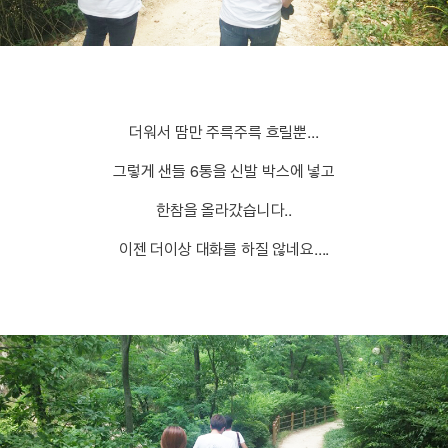
더워서 땀만 주륵주륵 흐릴뿐...
그렇게 샌들 6통을 신발 박스에 넣고
한참을 올라갔습니다..
이젠 더이상 대화를 하질 않네요....