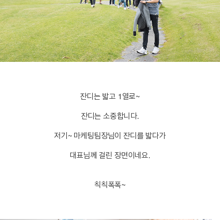
잔디는 밟고 1열로~
잔디는 소중합니다.
저기~ 마케팅팀장님이 잔디를 밟다가
대표님께 걸린 장면이네요.
칙칙폭폭~