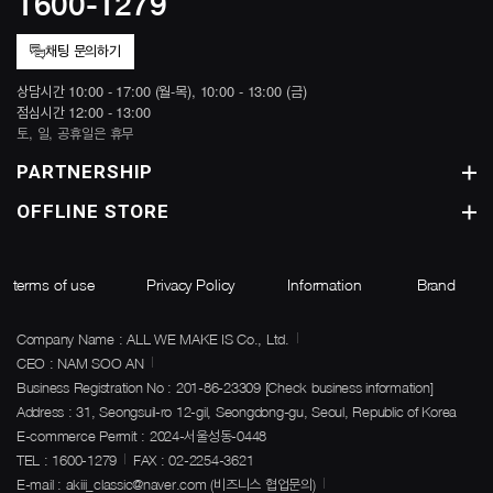
1600-1279
채팅 문의하기
상담시간 10:00 - 17:00 (월-목), 10:00 - 13:00 (금)
점심시간 12:00 - 13:00
토, 일, 공휴일은 휴무
PARTNERSHIP
OFFLINE STORE
terms of use
Privacy Policy
Information
Brand
Company Name : ALL WE MAKE IS Co., Ltd.
CEO : NAM SOO AN
Business Registration No : 201-86-23309
[Check business information]
Address : 31, Seongsuil-ro 12-gil, Seongdong-gu, Seoul, Republic of Korea
E-commerce Permit : 2024-서울성동-0448
TEL : 1600-1279
FAX : 02-2254-3621
E-mail : akiii_classic@naver.com (비즈니스 협업문의)