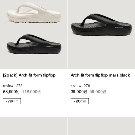
[2pack] Arch fit form flipflop
Arch fit form flipflop mars black
review : 278
review : 278
68,900
118,000원
39,000
59,000원
원
원