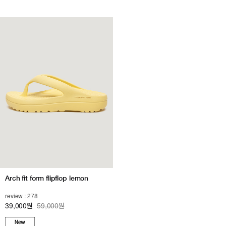
Arch fit form flipflop lemon
review : 278
39,000
59,000원
원