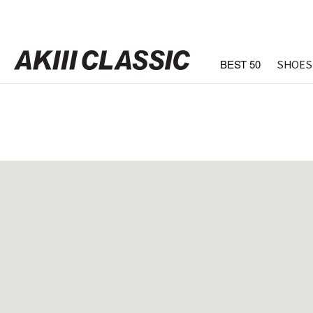
BEST 50
SHOES