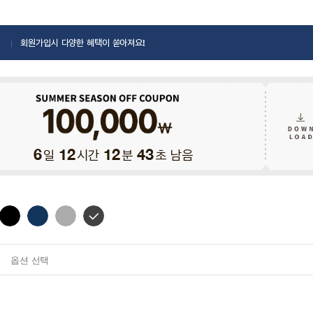
회원가입시 다양한 혜택이 쏟아져요!
일
시간
분
초 남음
6
12
12
42