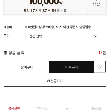
5
일
17
시간
37
분
51
초 남음
배송비
※ 6만원이상 무료배송, 13시 이전 주문시 당일발송
구분
총 상품 금액
0
원
장바구니
바로구매
선물하기
상세정보
리뷰 762
문의
배송정보