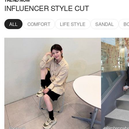
TREND NOW
INFLUENCER STYLE CUT
ALL
COMFORT
LIFE STYLE
SANDAL
B
@yuu_nii_
@imhappyb