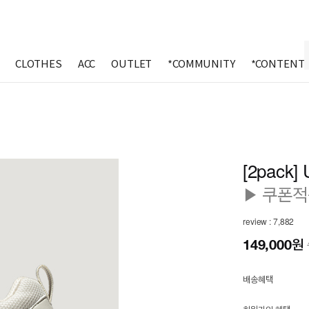
CLOTHES
ACC
OUTLET
*COMMUNITY
*CONTENT
[2pack] 
▶ 쿠폰적용
review : 7,882
149,000
원
배송혜택