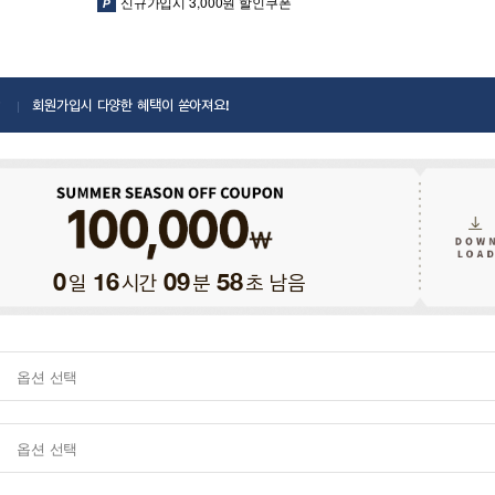
신규가입시 3,000원 할인쿠폰
회원가입시 다양한 혜택이 쏟아져요!
일
시간
분
초 남음
0
16
09
57