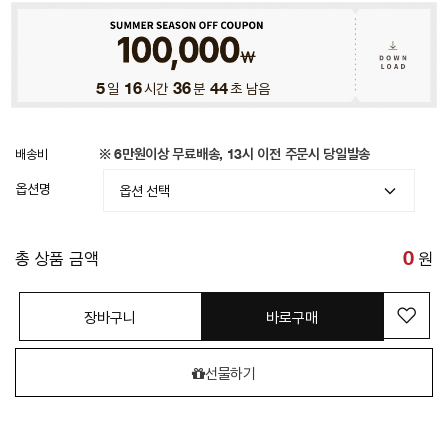
5
일
16
시간
36
분
42
초 남음
배송비
※ 6만원이상 무료배송, 13시 이전 주문시 당일발송
옵션명
총 상품 금액
0
원
장바구니
바로구매
선물하기