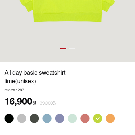
All day basic sweatshirt
lime(unisex)
review : 287
16,900
원
39,000원