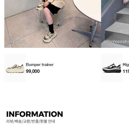
@yuu_nii_
@imhappyb
Bumper trainer
Hig
99,000
11