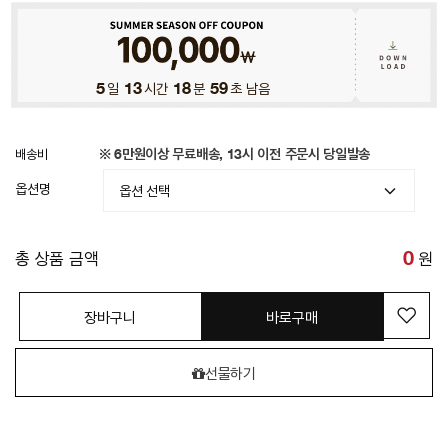
5
일
13
시간
18
분
57
초 남음
배송비
※ 6만원이상 무료배송, 13시 이전 주문시 당일발송
옵션명
총 상품 금액
0
원
장바구니
바로구매
선물하기