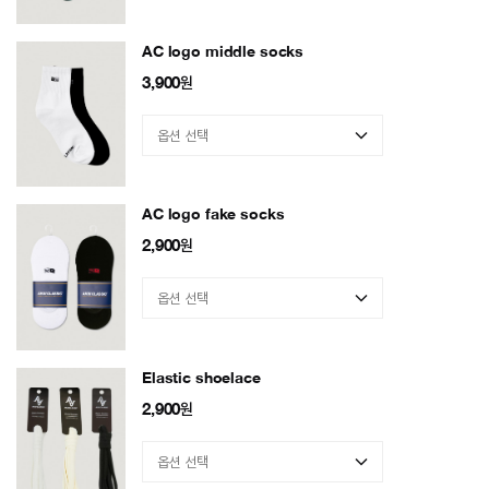
AC logo middle socks
3,900
원
AC logo fake socks
2,900
원
Elastic shoelace
2,900
원