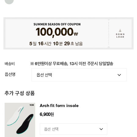
5
일
16
시간
10
분
25
초 남음
배송비
※ 6만원이상 무료배송, 13시 이전 주문시 당일발송
옵션명
추가 구성 상품
Arch fit form insole
6,900
원