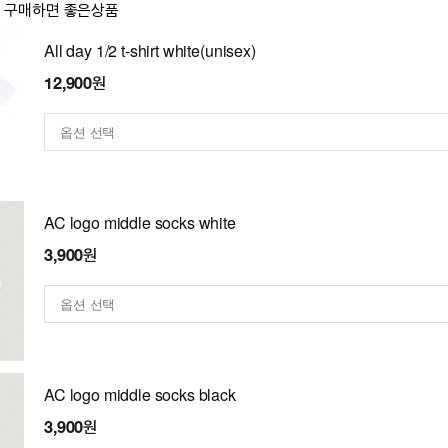
이 구매하면 좋은상품
All day 1/2 t-shirt white(unisex)
12,900원
AC logo middle socks white
3,900원
AC logo middle socks black
3,900원