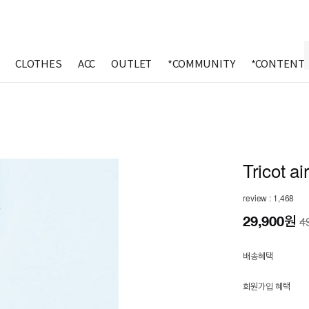
CLOTHES
ACC
OUTLET
*COMMUNITY
*CONTENT
Tricot ai
review : 1,468
29,900
원
4
배송혜택
회원가입 혜택