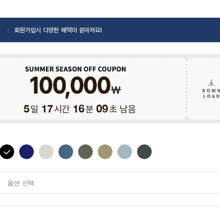
회원가입시 다양한 혜택이 쏟아져요!
일
시간
분
초 남음
5
17
16
07