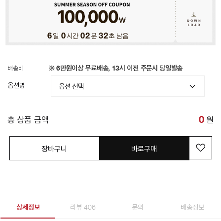
6
일
0
시간
02
분
28
초 남음
배송비
※ 6만원이상 무료배송, 13시 이전 주문시 당일발송
옵션명
총 상품 금액
0
원
장바구니
바로구매
상세정보
리뷰 406
문의
배송정보