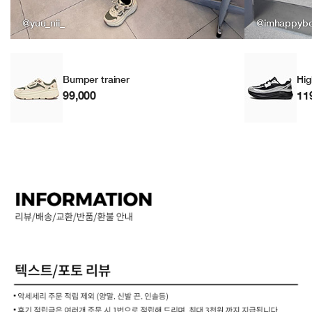
@yuu_nii_
@imhappyb
Bumper trainer
Hig
99,000
11