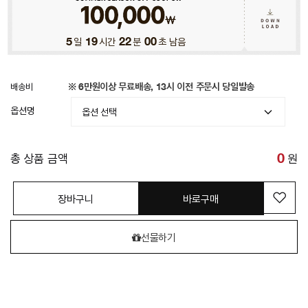
5
일
19
시간
21
분
58
초 남음
배송비
※ 6만원이상 무료배송, 13시 이전 주문시 당일발송
옵션명
총 상품 금액
0
원
장바구니
바로구매
선물하기