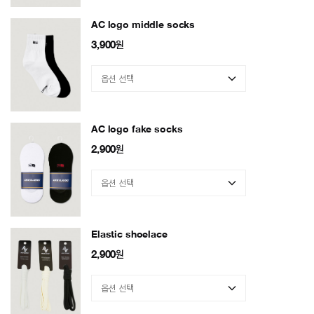
AC logo middle socks
3,900
원
AC logo fake socks
2,900
원
Elastic shoelace
2,900
원